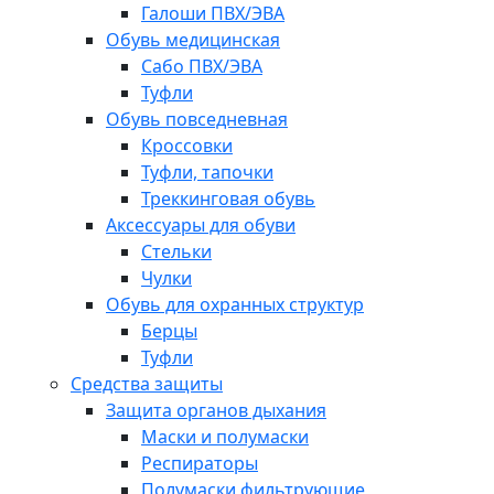
Галоши ПВХ/ЭВА
Обувь медицинская
Сабо ПВХ/ЭВА
Туфли
Обувь повседневная
Кроссовки
Туфли, тапочки
Треккинговая обувь
Аксессуары для обуви
Стельки
Чулки
Обувь для охранных структур
Берцы
Туфли
Средства защиты
Защита органов дыхания
Маски и полумаски
Респираторы
Полумаски фильтрующие