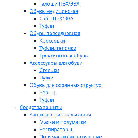
Галоши ПВХ/ЭВА
Обувь медицинская
Сабо ПВХ/ЭВА
Туфли
Обувь повседневная
Кроссовки
Туфли, тапочки
Треккинговая обувь
Аксессуары для обуви
Стельки
Чулки
Обувь для охранных структур
Берцы
Туфли
Средства защиты
Защита органов дыхания
Маски и полумаски
Респираторы
Полумаски фильтрующие