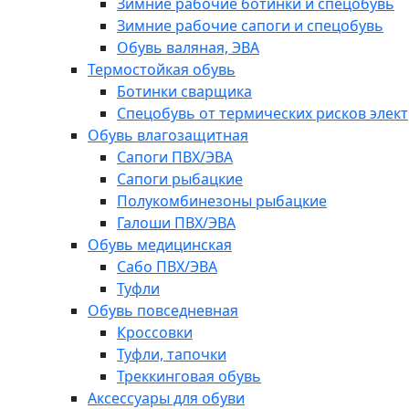
Зимние рабочие ботинки и спецобувь
Зимние рабочие сапоги и спецобувь
Обувь валяная, ЭВА
Термостойкая обувь
Ботинки сварщика
Спецобувь от термических рисков элект
Обувь влагозащитная
Сапоги ПВХ/ЭВА
Сапоги рыбацкие
Полукомбинезоны рыбацкие
Галоши ПВХ/ЭВА
Обувь медицинская
Сабо ПВХ/ЭВА
Туфли
Обувь повседневная
Кроссовки
Туфли, тапочки
Треккинговая обувь
Аксессуары для обуви