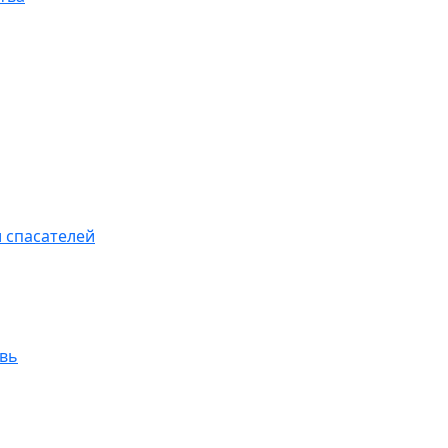
 спасателей
увь