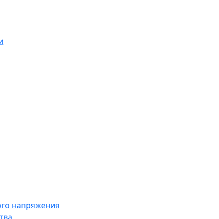
и
ого напряжения
тва