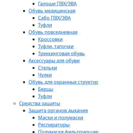
Галоши ПВХ/ЭВА
Обувь медицинская
Сабо ПВХ/ЭВА
Туфли
Обувь повседневная
Кроссовки
Туфли, тапочки
Треккинговая обувь
Аксессуары для обуви
Стельки
Чулки
Обувь для охранных структур
Берцы
Туфли
Средства защиты
Защита органов дыхания
Маски и полумаски
Респираторы
Полумаски фильтрующие