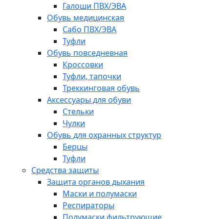
Галоши ПВХ/ЭВА
Обувь медицинская
Сабо ПВХ/ЭВА
Туфли
Обувь повседневная
Кроссовки
Туфли, тапочки
Треккинговая обувь
Аксессуары для обуви
Стельки
Чулки
Обувь для охранных структур
Берцы
Туфли
Средства защиты
Защита органов дыхания
Маски и полумаски
Респираторы
Полумаски фильтрующие