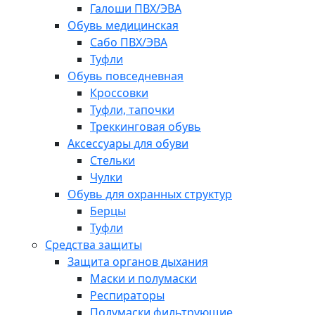
Галоши ПВХ/ЭВА
Обувь медицинская
Сабо ПВХ/ЭВА
Туфли
Обувь повседневная
Кроссовки
Туфли, тапочки
Треккинговая обувь
Аксессуары для обуви
Стельки
Чулки
Обувь для охранных структур
Берцы
Туфли
Средства защиты
Защита органов дыхания
Маски и полумаски
Респираторы
Полумаски фильтрующие