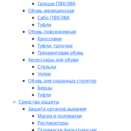
Галоши ПВХ/ЭВА
Обувь медицинская
Сабо ПВХ/ЭВА
Туфли
Обувь повседневная
Кроссовки
Туфли, тапочки
Треккинговая обувь
Аксессуары для обуви
Стельки
Чулки
Обувь для охранных структур
Берцы
Туфли
Средства защиты
Защита органов дыхания
Маски и полумаски
Респираторы
Полумаски фильтрующие