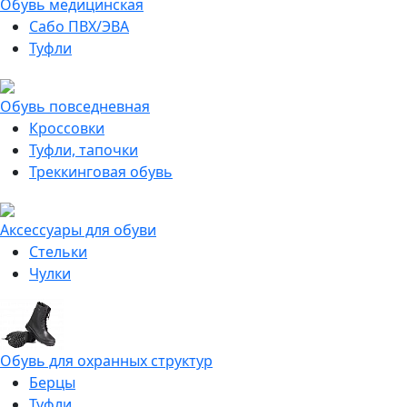
Обувь медицинская
Сабо ПВХ/ЭВА
Туфли
Обувь повседневная
Кроссовки
Туфли, тапочки
Треккинговая обувь
Аксессуары для обуви
Стельки
Чулки
Обувь для охранных структур
Берцы
Туфли