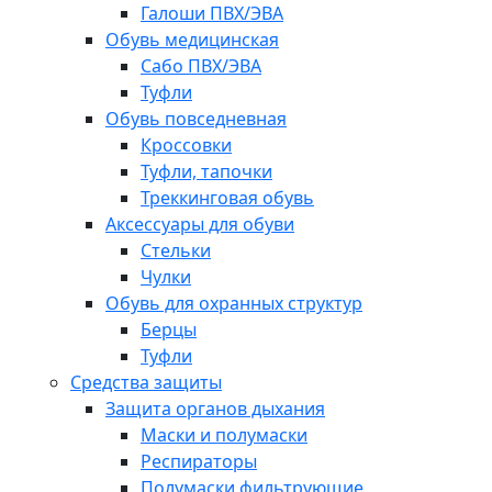
Галоши ПВХ/ЭВА
Обувь медицинская
Сабо ПВХ/ЭВА
Туфли
Обувь повседневная
Кроссовки
Туфли, тапочки
Треккинговая обувь
Аксессуары для обуви
Стельки
Чулки
Обувь для охранных структур
Берцы
Туфли
Средства защиты
Защита органов дыхания
Маски и полумаски
Респираторы
Полумаски фильтрующие